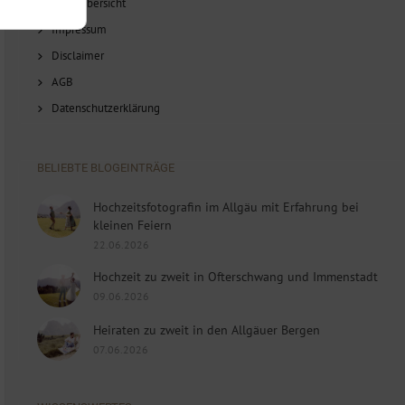
Blog-Übersicht
Impressum
Disclaimer
AGB
Datenschutzerklärung
BELIEBTE BLOGEINTRÄGE
Hochzeitsfotografin im Allgäu mit Erfahrung bei
kleinen Feiern
22.06.2026
Hochzeit zu zweit in Ofterschwang und Immenstadt
09.06.2026
Heiraten zu zweit in den Allgäuer Bergen
07.06.2026