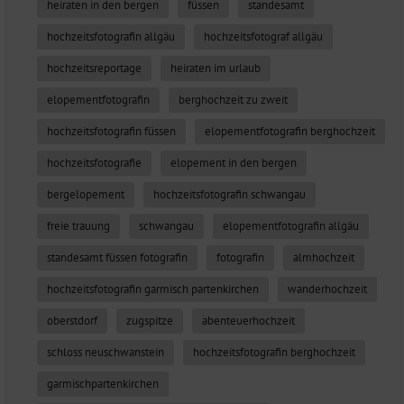
heiraten in den bergen
füssen
standesamt
hochzeitsfotografin allgäu
hochzeitsfotograf allgäu
hochzeitsreportage
heiraten im urlaub
elopementfotografin
berghochzeit zu zweit
hochzeitsfotografin füssen
elopementfotografin berghochzeit
hochzeitsfotografie
elopement in den bergen
bergelopement
hochzeitsfotografin schwangau
freie trauung
schwangau
elopementfotografin allgäu
standesamt füssen fotografin
fotografin
almhochzeit
hochzeitsfotografin garmisch partenkirchen
wanderhochzeit
oberstdorf
zugspitze
abenteuerhochzeit
schloss neuschwanstein
hochzeitsfotografin berghochzeit
garmischpartenkirchen