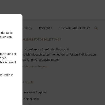
OG
PREISE & INFOS
KONTAKT
LUST AUF ABENTEUER?
BEREIT FÜR EURE FOTOBEGLEITUNG?
Ich freue mich auf euren Anruf oder Nachricht!
Gerne plane ich mit euch zusammen euren perfekten, individuellen
Hochzeitstag für unvergessliche Bilder.
Jetzt Wunschtermin anfragen
INFORMATIONEN
Infos zu meinem Angebot
Alles aus einer Hand