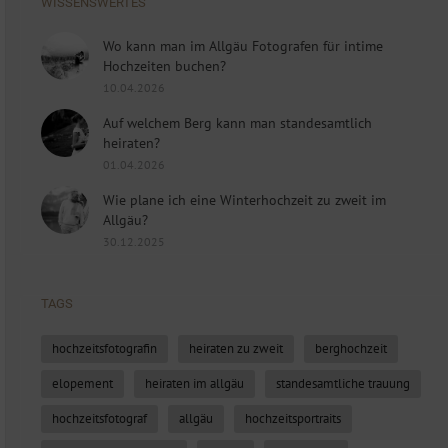
WISSENSWERTES
Wo kann man im Allgäu Fotografen für intime
Hochzeiten buchen?
10.04.2026
Auf welchem Berg kann man standesamtlich
heiraten?
01.04.2026
Wie plane ich eine Winterhochzeit zu zweit im
Allgäu?
30.12.2025
TAGS
hochzeitsfotografin
heiraten zu zweit
berghochzeit
elopement
heiraten im allgäu
standesamtliche trauung
hochzeitsfotograf
allgäu
hochzeitsportraits