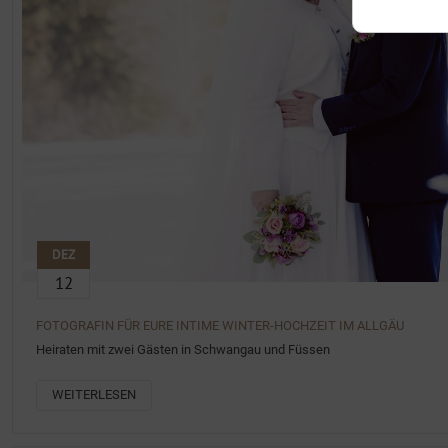
DEZ
12
FOTOGRAFIN FÜR EURE INTIME WINTER-HOCHZEIT IM ALLGÄU
Heiraten mit zwei Gästen in Schwangau und Füssen
WEITERLESEN