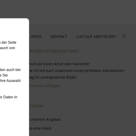
OG
PREISE & INFOS
KONTAKT
LUST AUF ABENTEUER?
BEREIT FÜR EURE FOTOBEGLEITUNG?
Ich freue mich auf euren Anruf oder Nachricht!
Gerne plane ich mit euch zusammen euren perfekten, individuellen
Hochzeitstag für unvergessliche Bilder.
Jetzt Wunschtermin anfragen
INFORMATIONEN
Infos zu meinem Angebot
Alles aus einer Hand