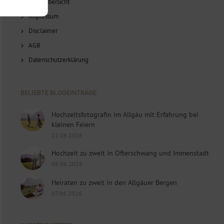
Blog-Übersicht
Impressum
Disclaimer
AGB
Datenschutzerklärung
BELIEBTE BLOGEINTRÄGE
Hochzeitsfotografin im Allgäu mit Erfahrung bei
kleinen Feiern
22.06.2026
Hochzeit zu zweit in Ofterschwang und Immenstadt
09.06.2026
Heiraten zu zweit in den Allgäuer Bergen
07.06.2026