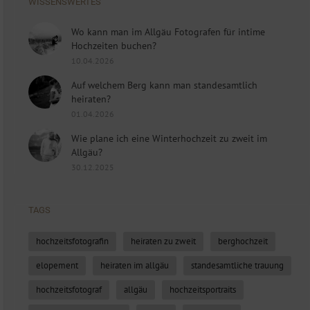
WISSENSWERTES
Wo kann man im Allgäu Fotografen für intime
Hochzeiten buchen?
10.04.2026
Auf welchem Berg kann man standesamtlich
heiraten?
01.04.2026
Wie plane ich eine Winterhochzeit zu zweit im
Allgäu?
30.12.2025
TAGS
hochzeitsfotografin
heiraten zu zweit
berghochzeit
elopement
heiraten im allgäu
standesamtliche trauung
hochzeitsfotograf
allgäu
hochzeitsportraits