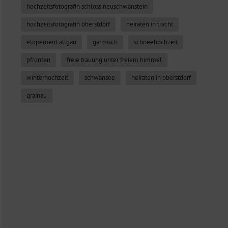
hochzeitsfotografin schloss neuschwanstein
hochzeitsfotografin oberstdorf
heiraten in tracht
elopement allgäu
garmisch
schneehochzeit
pfronten
freie trauung unter freiem himmel
winterhochzeit
schwansee
heiraten in oberstdorf
grainau