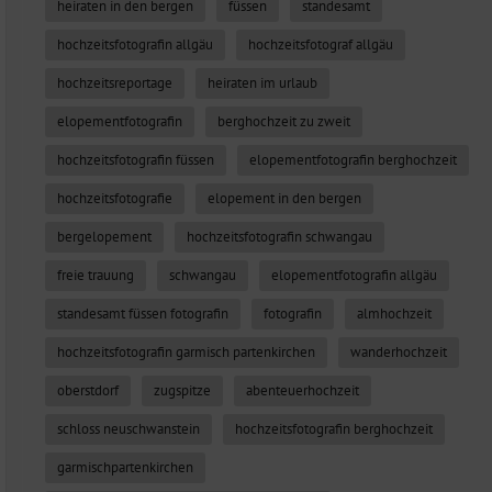
heiraten in den bergen
füssen
standesamt
hochzeitsfotografin allgäu
hochzeitsfotograf allgäu
hochzeitsreportage
heiraten im urlaub
elopementfotografin
berghochzeit zu zweit
hochzeitsfotografin füssen
elopementfotografin berghochzeit
hochzeitsfotografie
elopement in den bergen
bergelopement
hochzeitsfotografin schwangau
freie trauung
schwangau
elopementfotografin allgäu
standesamt füssen fotografin
fotografin
almhochzeit
hochzeitsfotografin garmisch partenkirchen
wanderhochzeit
oberstdorf
zugspitze
abenteuerhochzeit
schloss neuschwanstein
hochzeitsfotografin berghochzeit
garmischpartenkirchen