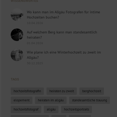
WISSENSWERTES
Wo kann man im Allgäu Fotografen für intime
Hochzeiten buchen?
10.04.2026
Auf welchem Berg kann man standesamtlich
heiraten?
01.04.2026
Wie plane ich eine Winterhochzeit zu zweit im
Allgäu?
30.12.2025
TAGS
hochzeitsfotografin
heiraten zu zweit
berghochzeit
elopement
heiraten im allgäu
standesamtliche trauung
hochzeitsfotograf
allgäu
hochzeitsportraits