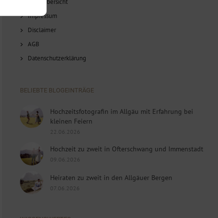
Blog-Übersicht
Impressum
Disclaimer
AGB
Datenschutzerklärung
BELIEBTE BLOGEINTRÄGE
Hochzeitsfotografin im Allgäu mit Erfahrung bei
kleinen Feiern
22.06.2026
Hochzeit zu zweit in Ofterschwang und Immenstadt
09.06.2026
Heiraten zu zweit in den Allgäuer Bergen
07.06.2026