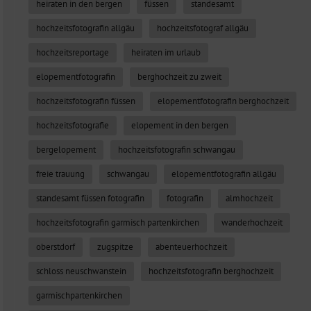
heiraten in den bergen
füssen
standesamt
hochzeitsfotografin allgäu
hochzeitsfotograf allgäu
hochzeitsreportage
heiraten im urlaub
elopementfotografin
berghochzeit zu zweit
hochzeitsfotografin füssen
elopementfotografin berghochzeit
hochzeitsfotografie
elopement in den bergen
bergelopement
hochzeitsfotografin schwangau
freie trauung
schwangau
elopementfotografin allgäu
standesamt füssen fotografin
fotografin
almhochzeit
hochzeitsfotografin garmisch partenkirchen
wanderhochzeit
oberstdorf
zugspitze
abenteuerhochzeit
schloss neuschwanstein
hochzeitsfotografin berghochzeit
garmischpartenkirchen