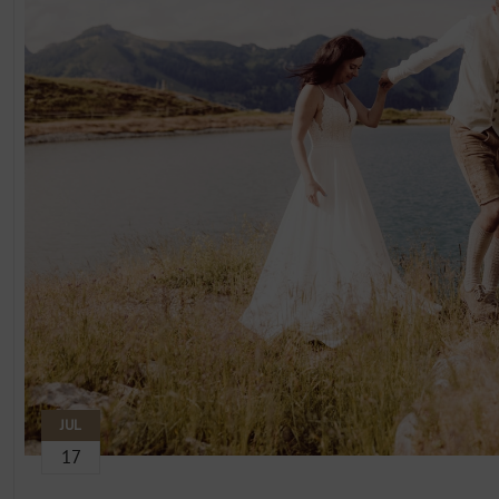
JUL
17