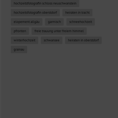
hochzeitsfotografin schloss neuschwanstein
hochzeitsfotografin oberstdorf
heiraten in tracht
elopement allgäu
garmisch
schneehochzeit
pfronten
freie trauung unter freiem himmel
winterhochzeit
schwansee
heiraten in oberstdorf
grainau