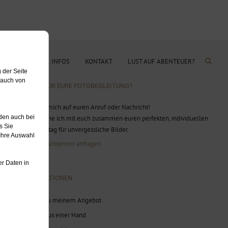
Empfehlung
OG
PREISE & INFOS
KONTAKT
LUST AUF ABENTEUER?
BEREIT FÜR EURE FOTOBEGLEITUNG?
Ich freue mich auf euren Anruf oder Nachricht!
Gerne plane ich mit euch zusammen euren perfekten, individuellen
Hochzeitstag für unvergessliche Bilder.
Jetzt Wunschtermin anfragen
INFORMATIONEN
Infos zu meinem Angebot
Alles aus einer Hand