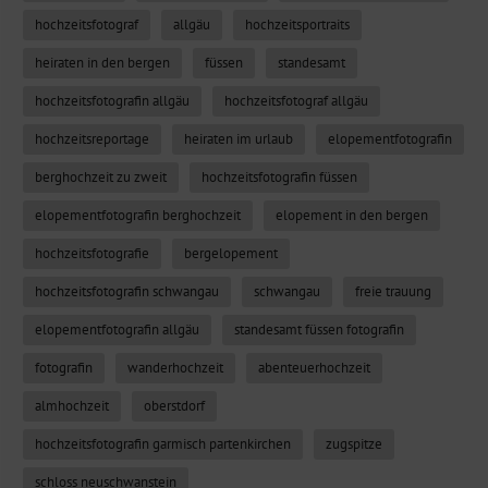
hochzeitsfotograf
allgäu
hochzeitsportraits
heiraten in den bergen
füssen
standesamt
hochzeitsfotografin allgäu
hochzeitsfotograf allgäu
hochzeitsreportage
heiraten im urlaub
elopementfotografin
berghochzeit zu zweit
hochzeitsfotografin füssen
elopementfotografin berghochzeit
elopement in den bergen
hochzeitsfotografie
bergelopement
hochzeitsfotografin schwangau
schwangau
freie trauung
elopementfotografin allgäu
standesamt füssen fotografin
fotografin
wanderhochzeit
abenteuerhochzeit
almhochzeit
oberstdorf
hochzeitsfotografin garmisch partenkirchen
zugspitze
schloss neuschwanstein