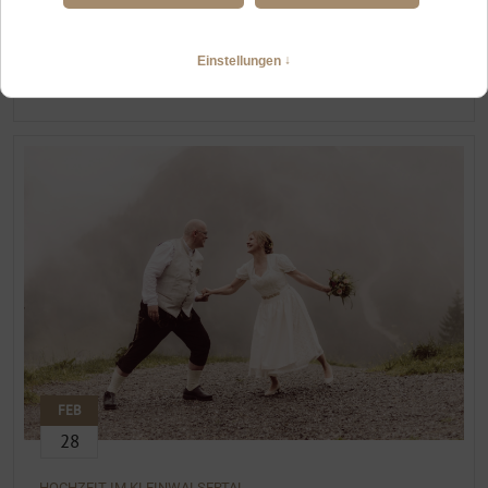
HEIRATEN IM KLEINWALSERTAL
Hochzeit im Kleinwalsertal
WEITERLESEN
FEB
28
HOCHZEIT IM KLEINWALSERTAL