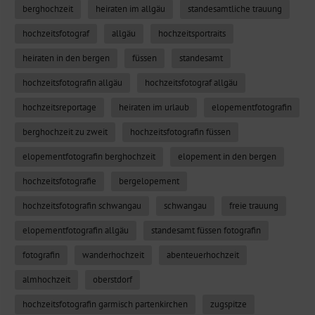
berghochzeit
heiraten im allgäu
standesamtliche trauung
hochzeitsfotograf
allgäu
hochzeitsportraits
heiraten in den bergen
füssen
standesamt
hochzeitsfotografin allgäu
hochzeitsfotograf allgäu
hochzeitsreportage
heiraten im urlaub
elopementfotografin
berghochzeit zu zweit
hochzeitsfotografin füssen
elopementfotografin berghochzeit
elopement in den bergen
hochzeitsfotografie
bergelopement
hochzeitsfotografin schwangau
schwangau
freie trauung
elopementfotografin allgäu
standesamt füssen fotografin
fotografin
wanderhochzeit
abenteuerhochzeit
almhochzeit
oberstdorf
hochzeitsfotografin garmisch partenkirchen
zugspitze