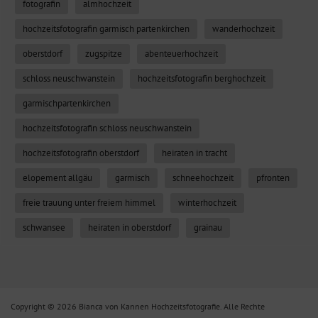
fotografin
almhochzeit
hochzeitsfotografin garmisch partenkirchen
wanderhochzeit
oberstdorf
zugspitze
abenteuerhochzeit
schloss neuschwanstein
hochzeitsfotografin berghochzeit
garmischpartenkirchen
hochzeitsfotografin schloss neuschwanstein
hochzeitsfotografin oberstdorf
heiraten in tracht
elopement allgäu
garmisch
schneehochzeit
pfronten
freie trauung unter freiem himmel
winterhochzeit
schwansee
heiraten in oberstdorf
grainau
Copyright © 2026 Bianca von Kannen Hochzeitsfotografie. Alle Rechte