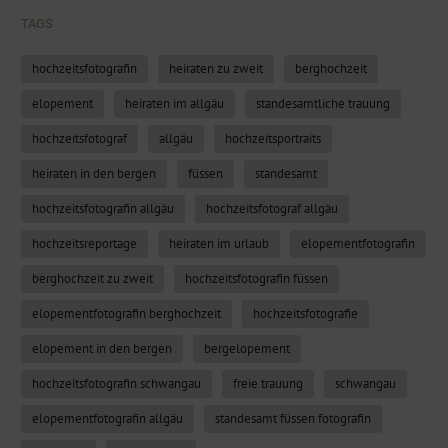
TAGS
hochzeitsfotografin
heiraten zu zweit
berghochzeit
elopement
heiraten im allgäu
standesamtliche trauung
hochzeitsfotograf
allgäu
hochzeitsportraits
heiraten in den bergen
füssen
standesamt
hochzeitsfotografin allgäu
hochzeitsfotograf allgäu
hochzeitsreportage
heiraten im urlaub
elopementfotografin
berghochzeit zu zweit
hochzeitsfotografin füssen
elopementfotografin berghochzeit
hochzeitsfotografie
elopement in den bergen
bergelopement
hochzeitsfotografin schwangau
freie trauung
schwangau
elopementfotografin allgäu
standesamt füssen fotografin