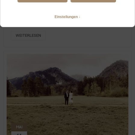
FOTOGRAFIN FÜR EUREN HOCHZEITSTAG ZU ZWEIT, IN FÜSSEN
UND UMGEBUNG
Elopement mit standesamtlicher Trauung in Füssen,
Brautpaarshooting im Schwanseepark und am Alatsee
WEITERLESEN
MAI