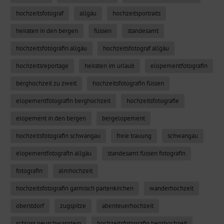
hochzeitsfotograf
allgäu
hochzeitsportraits
heiraten in den bergen
füssen
standesamt
hochzeitsfotografin allgäu
hochzeitsfotograf allgäu
hochzeitsreportage
heiraten im urlaub
elopementfotografin
berghochzeit zu zweit
hochzeitsfotografin füssen
elopementfotografin berghochzeit
hochzeitsfotografie
elopement in den bergen
bergelopement
hochzeitsfotografin schwangau
freie trauung
schwangau
elopementfotografin allgäu
standesamt füssen fotografin
fotografin
almhochzeit
hochzeitsfotografin garmisch partenkirchen
wanderhochzeit
oberstdorf
zugspitze
abenteuerhochzeit
schloss neuschwanstein
hochzeitsfotografin berghochzeit