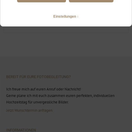
HOCHZEITSFOTOGRAFIN EISENBERG
Freie Trauung in Zell, Hochzeitsfotografin
WEITERLESEN
BEREIT FÜR EURE FOTOBEGLEITUNG?
Ich freue mich auf euren Anruf oder Nachricht!
Gerne plane ich mit euch zusammen euren perfekten, individuellen
Hochzeitstag für unvergessliche Bilder.
Jetzt Wunschtermin anfragen
INFORMATIONEN