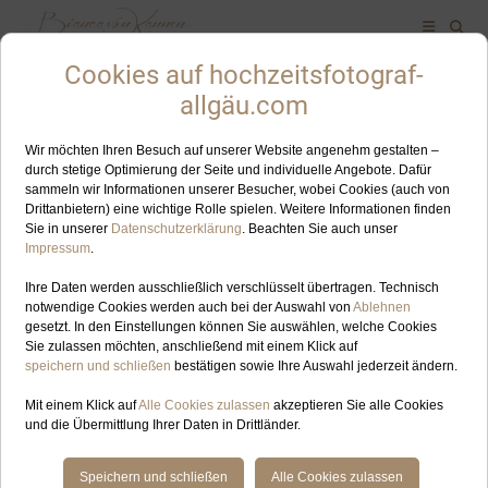
ALLES ZUM SCHLAGWORT: BREITENBERG PFRONTEN
JUN
07