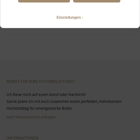
HEIRATEN ZU ZWEIT IN DEN ALLGÄUER BERGEN
Von Lechbruck über Pfronten an den Forggensee
WEITERLESEN
BEREIT FÜR EURE FOTOBEGLEITUNG?
Ich freue mich auf euren Anruf oder Nachricht!
Gerne plane ich mit euch zusammen euren perfekten, individuellen
Hochzeitstag für unvergessliche Bilder.
Jetzt Wunschtermin anfragen
INFORMATIONEN