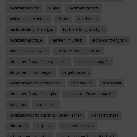
hochzeitsfotograf
allgäu
hochzeitsportraits
heiraten in den bergen
füssen
standesamt
hochzeitsfotografin allgäu
hochzeitsfotograf allgäu
hochzeitsreportage
heiraten im urlaub
elopementfotografin
berghochzeit zu zweit
hochzeitsfotografin füssen
elopementfotografin berghochzeit
hochzeitsfotografie
elopement in den bergen
bergelopement
hochzeitsfotografin schwangau
freie trauung
schwangau
elopementfotografin allgäu
standesamt füssen fotografin
fotografin
almhochzeit
hochzeitsfotografin garmisch partenkirchen
wanderhochzeit
oberstdorf
zugspitze
abenteuerhochzeit
schloss neuschwanstein
hochzeitsfotografin berghochzeit