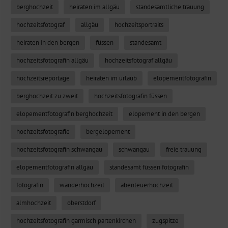
berghochzeit
heiraten im allgäu
standesamtliche trauung
hochzeitsfotograf
allgäu
hochzeitsportraits
heiraten in den bergen
füssen
standesamt
hochzeitsfotografin allgäu
hochzeitsfotograf allgäu
hochzeitsreportage
heiraten im urlaub
elopementfotografin
berghochzeit zu zweit
hochzeitsfotografin füssen
elopementfotografin berghochzeit
elopement in den bergen
hochzeitsfotografie
bergelopement
hochzeitsfotografin schwangau
schwangau
freie trauung
elopementfotografin allgäu
standesamt füssen fotografin
fotografin
wanderhochzeit
abenteuerhochzeit
almhochzeit
oberstdorf
hochzeitsfotografin garmisch partenkirchen
zugspitze