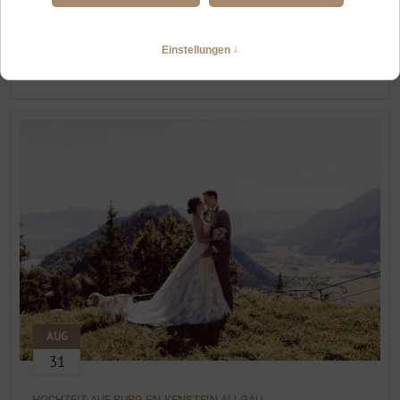
HOCHZEITSFOTOGRAFIN BURG FALKENSTEIN
Heiraten zu zweit in Pfronten
WEITERLESEN
AUG
31
HOCHZEIT AUF BURG FALKENSTEIN ALLGÄU