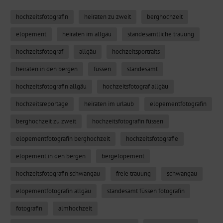
hochzeitsfotografin
heiraten zu zweit
berghochzeit
elopement
heiraten im allgäu
standesamtliche trauung
hochzeitsfotograf
allgäu
hochzeitsportraits
heiraten in den bergen
füssen
standesamt
hochzeitsfotografin allgäu
hochzeitsfotograf allgäu
hochzeitsreportage
heiraten im urlaub
elopementfotografin
berghochzeit zu zweit
hochzeitsfotografin füssen
elopementfotografin berghochzeit
hochzeitsfotografie
elopement in den bergen
bergelopement
hochzeitsfotografin schwangau
freie trauung
schwangau
elopementfotografin allgäu
standesamt füssen fotografin
fotografin
almhochzeit