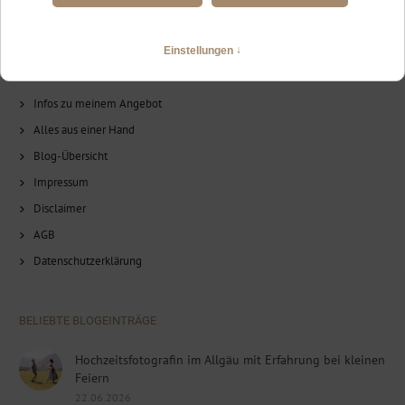
Jetzt Wunschtermin anfragen
INFORMATIONEN
Infos zu meinem Angebot
Alles aus einer Hand
Blog-Übersicht
Impressum
Disclaimer
AGB
Datenschutzerklärung
BELIEBTE BLOGEINTRÄGE
Hochzeitsfotografin im Allgäu mit Erfahrung bei kleinen
Feiern
22.06.2026