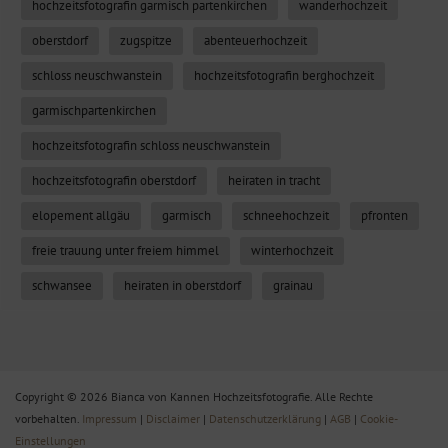
hochzeitsfotografin garmisch partenkirchen
wanderhochzeit
oberstdorf
zugspitze
abenteuerhochzeit
schloss neuschwanstein
hochzeitsfotografin berghochzeit
garmischpartenkirchen
hochzeitsfotografin schloss neuschwanstein
hochzeitsfotografin oberstdorf
heiraten in tracht
elopement allgäu
garmisch
schneehochzeit
pfronten
freie trauung unter freiem himmel
winterhochzeit
schwansee
heiraten in oberstdorf
grainau
Copyright © 2026 Bianca von Kannen Hochzeitsfotografie. Alle Rechte
vorbehalten.
Impressum
|
Disclaimer
|
Datenschutzerklärung
|
AGB
|
Cookie-
Einstellungen