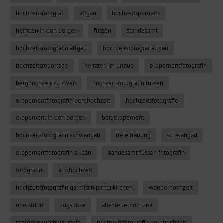
hochzeitsfotograf
allgäu
hochzeitsportraits
heiraten in den bergen
füssen
standesamt
hochzeitsfotografin allgäu
hochzeitsfotograf allgäu
hochzeitsreportage
heiraten im urlaub
elopementfotografin
berghochzeit zu zweit
hochzeitsfotografin füssen
elopementfotografin berghochzeit
hochzeitsfotografie
elopement in den bergen
bergelopement
hochzeitsfotografin schwangau
freie trauung
schwangau
elopementfotografin allgäu
standesamt füssen fotografin
fotografin
almhochzeit
hochzeitsfotografin garmisch partenkirchen
wanderhochzeit
oberstdorf
zugspitze
abenteuerhochzeit
schloss neuschwanstein
hochzeitsfotografin berghochzeit