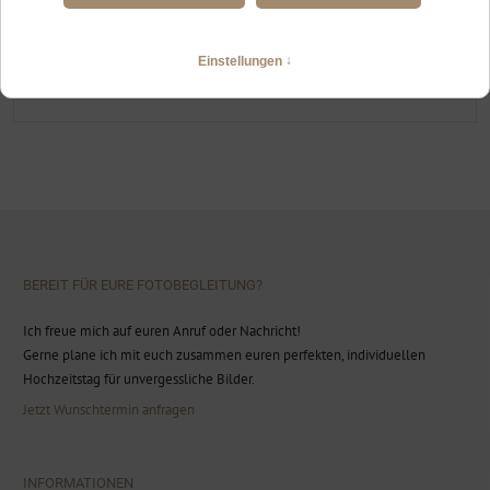
ELOPEMENT IN JUNGHOLZ
Heiraten im kleinsten Kreis in Österreich und Marktoberdorf
WEITERLESEN
BEREIT FÜR EURE FOTOBEGLEITUNG?
Ich freue mich auf euren Anruf oder Nachricht!
Gerne plane ich mit euch zusammen euren perfekten, individuellen
Hochzeitstag für unvergessliche Bilder.
Jetzt Wunschtermin anfragen
INFORMATIONEN