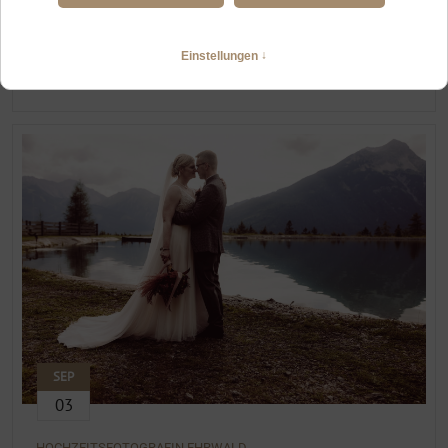
HOCHZEITSFOTOGRAFIN TANNHEIM
Heiraten zu zweit im Tannheimer Tal und am Vilsalpsee
WEITERLESEN
SEP
03
HOCHZEITSFOTOGRAFIN EHRWALD