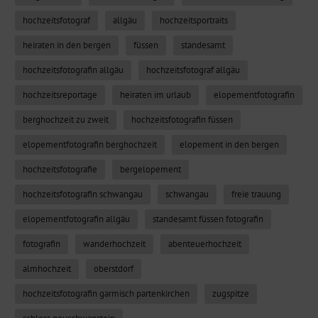
hochzeitsfotograf
allgäu
hochzeitsportraits
heiraten in den bergen
füssen
standesamt
hochzeitsfotografin allgäu
hochzeitsfotograf allgäu
hochzeitsreportage
heiraten im urlaub
elopementfotografin
berghochzeit zu zweit
hochzeitsfotografin füssen
elopementfotografin berghochzeit
elopement in den bergen
hochzeitsfotografie
bergelopement
hochzeitsfotografin schwangau
schwangau
freie trauung
elopementfotografin allgäu
standesamt füssen fotografin
fotografin
wanderhochzeit
abenteuerhochzeit
almhochzeit
oberstdorf
hochzeitsfotografin garmisch partenkirchen
zugspitze